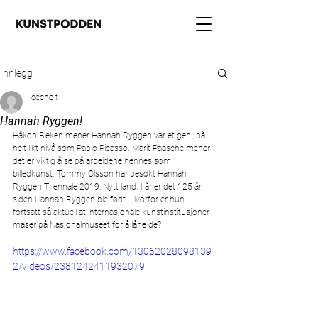
Innlegg
cecholt
Hannah Ryggen!
Håkon Bleken mener Hannah Ryggen var et geni, på 
helt likt nivå som Pablo Picasso. Marit Paasche mener 
det er viktig å se på arbeidene hennes som 
billedkunst. Tommy Olsson har besøkt Hannah 
Ryggen Triennale 2019: Nytt land. I år er det 125 år 
siden Hannah Ryggen ble født. Hvorfor er hun 
fortsatt så aktuell at internasjonale kunstinstitusjoner 
maser på Nasjonalmuseet for å låne de?
https://www.facebook.com/13062028098139
2/videos/2381242411932079