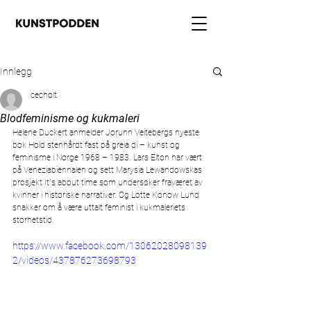
Innlegg
cecholt
Blodfeminisme og kukmaleri
Helene Duckert anmelder Jorunn Veitebergs nyeste 
bok Hold stenhårdt fast på greia di – kunst og 
feminisme i Norge 1968 – 1983. Lars Elton har vært 
på Veneziabiennalen og sett Marysia Lewandowskas 
prosjekt It´s about time som undersøker fraværet av 
kvinner i historiske narrativer. Og Lotte Konow Lund 
snakker om å være uttalt feminist i kukmaleriets 
storhetstid.   
https://www.facebook.com/13062028098139
2/videos/437876273698793